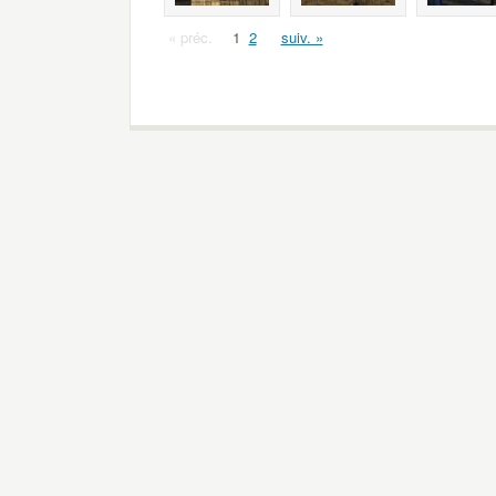
« préc.
1
2
suiv. »