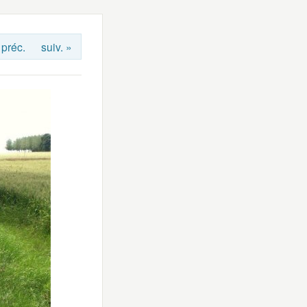
 préc.
suiv. »