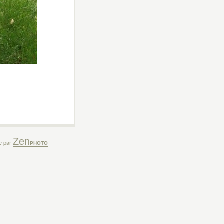
Zen
ée par
PHOTO