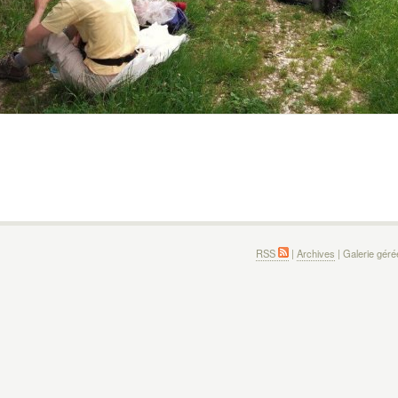
RSS
|
Archives
| Galerie gér