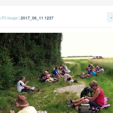
«
 Fil rouge
|
2017_06_11 1237