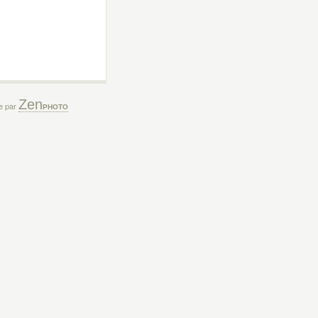
Zen
ée par
PHOTO