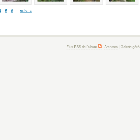
4
5
6
suiv. »
Flux RSS de l’album
|
Archives
| Galerie gér