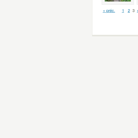
« préc.
1
2
3