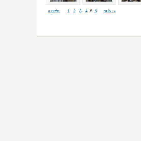
« préc.
1
2
3
4
5
6
suiv. »