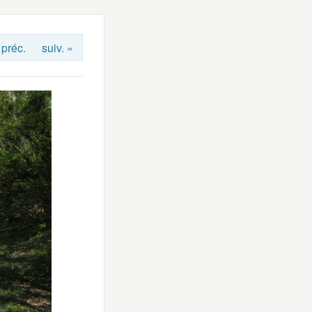
 préc.
suiv. »