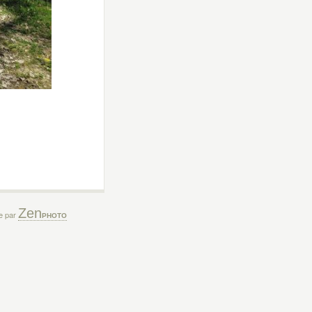
Zen
ée par
PHOTO