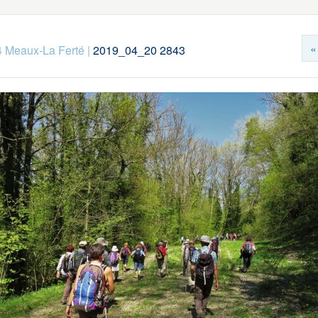
«
 Meaux-La Ferté
|
2019_04_20 2843