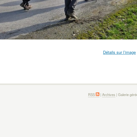
Détails sur l’image
RSS
|
Archives
| Galerie gér