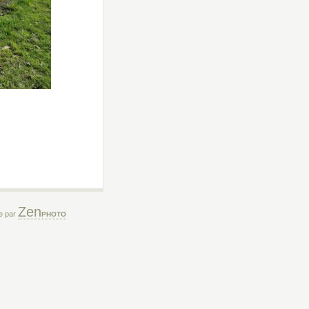
Zen
ée par
PHOTO