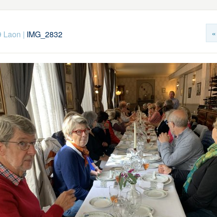
«
9 Laon
|
IMG_2832