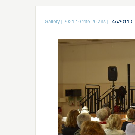
Gallery
|
2021 10 fête 20 ans
|
_4AA0110