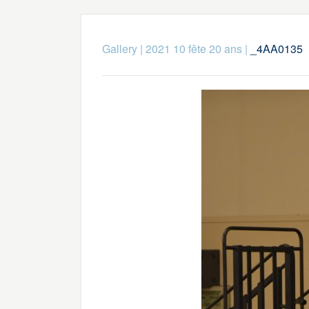
Gallery
|
2021 10 fête 20 ans
|
_4AA0135