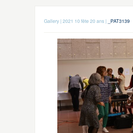
Gallery
|
2021 10 fête 20 ans
|
_PAT3139