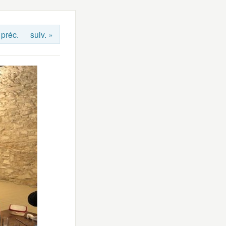
 préc.
suiv. »