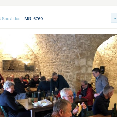
«
 Sac à dos
|
IMG_6760