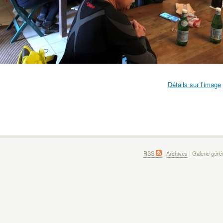
Détails sur l’image
RSS
|
Archives
| Galerie gér