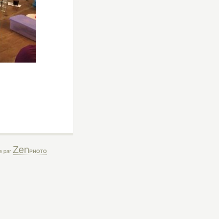
Zen
ée par
PHOTO