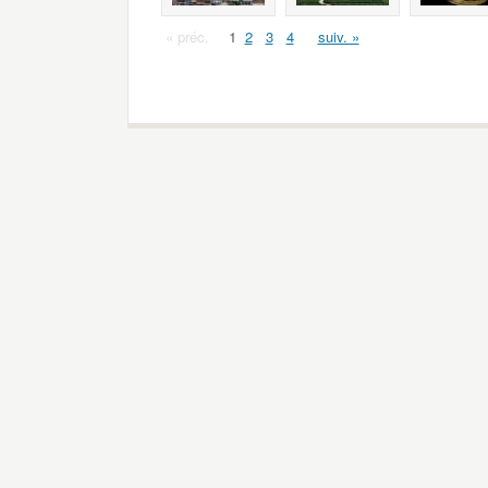
« préc.
1
2
3
4
suiv. »