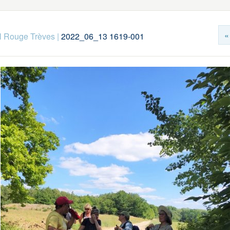
«
l Rouge Trèves
|
2022_06_13 1619-001