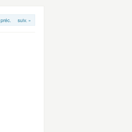
 préc.
suiv. »