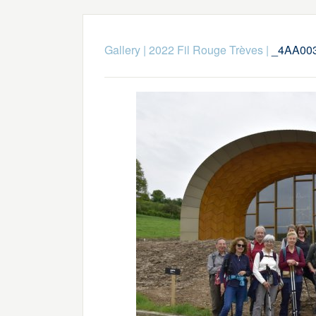
Gallery
|
2022 Fil Rouge Trèves
|
_4AA00