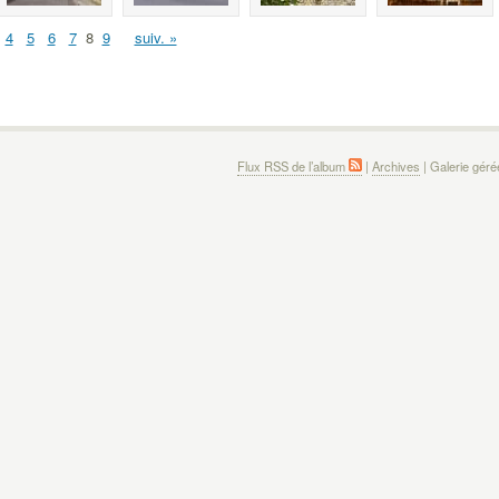
4
5
6
7
8
9
suiv. »
Flux RSS de l’album
|
Archives
| Galerie gér