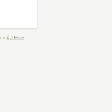
Zen
ée par
PHOTO