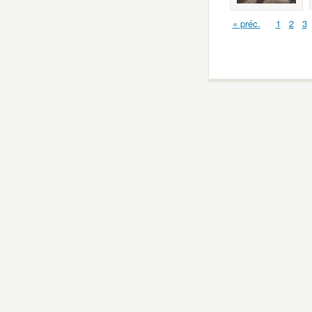
« préc.
1
2
3