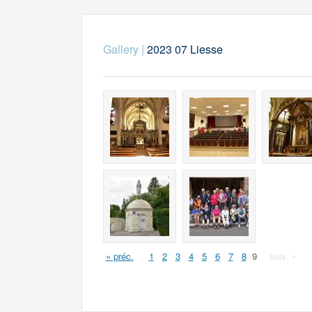
Gallery
|
2023 07 Liesse
« préc.
1
2
3
4
5
6
7
8
9
suiv. »