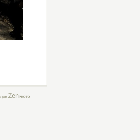
Zen
ée par
PHOTO