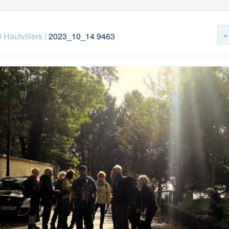
«
 Hautvillers
|
2023_10_14 9463