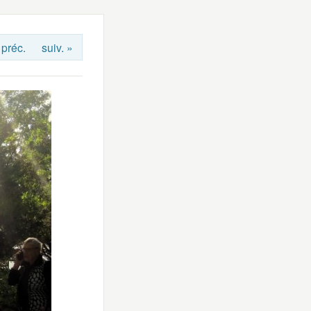
 préc.
suiv. »