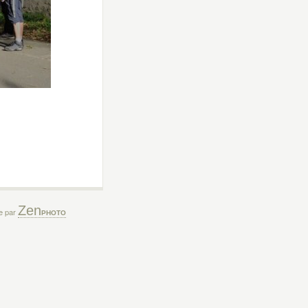
Zen
ée par
PHOTO