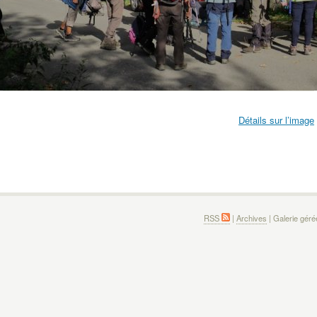
Détails sur l’image
RSS
|
Archives
| Galerie gér