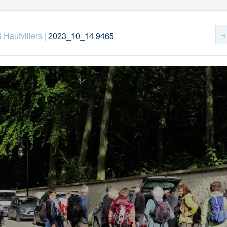
«
 Hautvillers
|
2023_10_14 9465