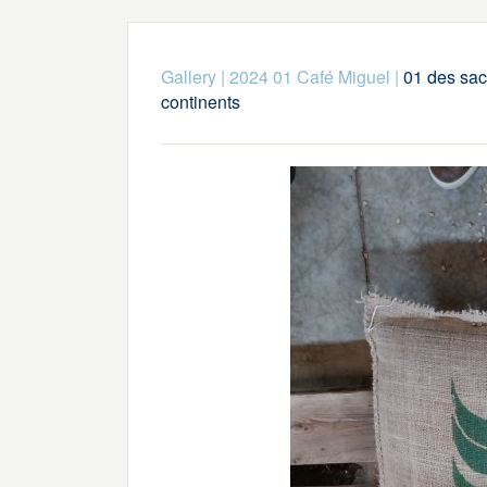
Gallery
|
2024 01 Café Miguel
|
01 des sac
continents