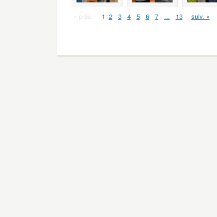
« préc.
1
2
3
4
5
6
7
...
13
suiv. »