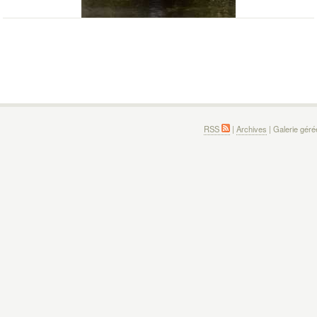
RSS
|
Archives
| Galerie gér