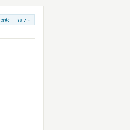
 préc.
suiv. »