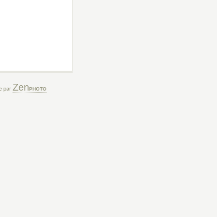
Zen
ée par
PHOTO