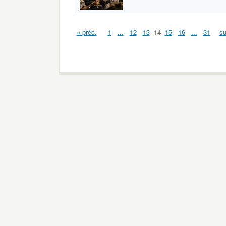
« préc.
1
...
12
13
14
15
16
...
31
su