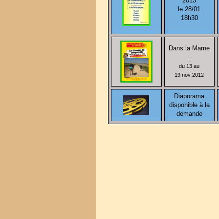
2013
le 28/01
18h30
Dans la Marne
:
du 13 au
19 nov 2012
Diaporama
disponible à la
demande