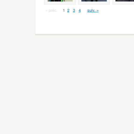
« préc.
1
2
3
4
suiv. »