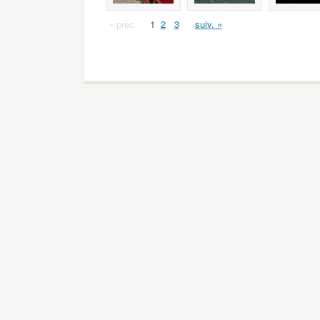
« préc.
1
2
3
suiv. »