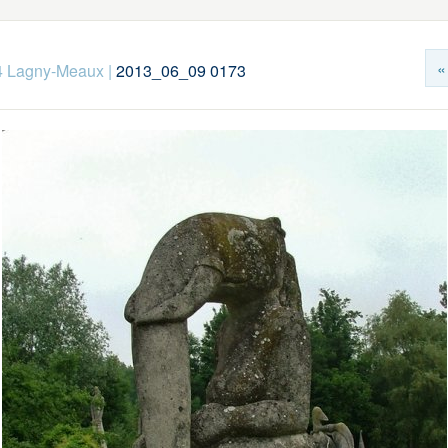
«
4 Lagny-Meaux
|
2013_06_09 0173