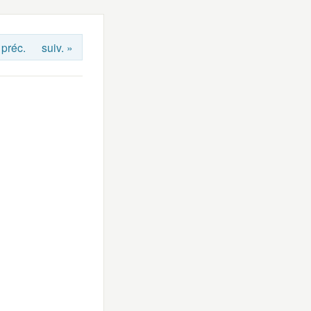
 préc.
suiv. »