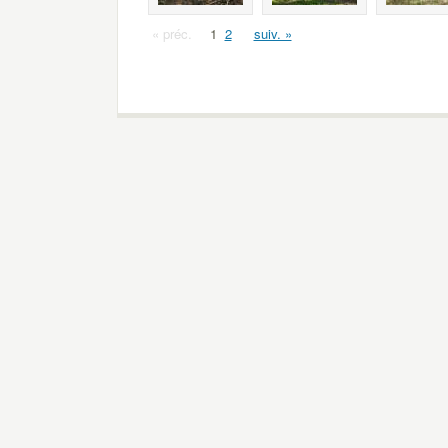
« préc.
1
2
suiv. »