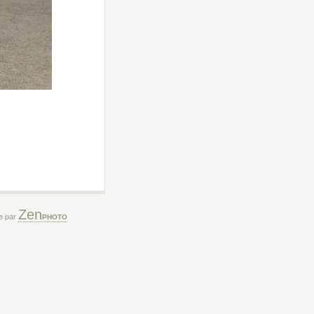
Zen
ée par
PHOTO