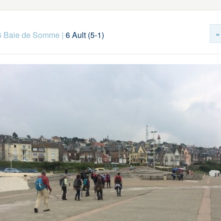
«
6 Baie de Somme
|
6 Ault (5-1)