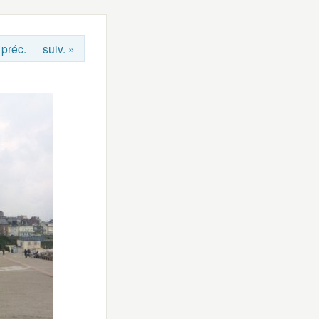
 préc.
suiv. »