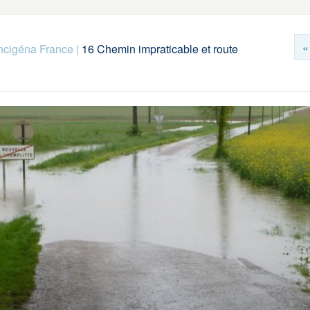
«
ncigéna France
|
16 Chemin impraticable et route