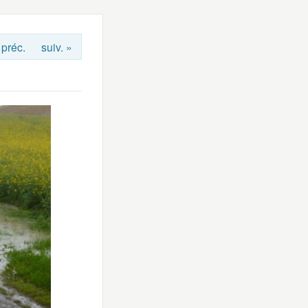
 préc.
suiv. »