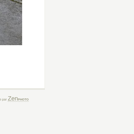
Zen
ée par
PHOTO