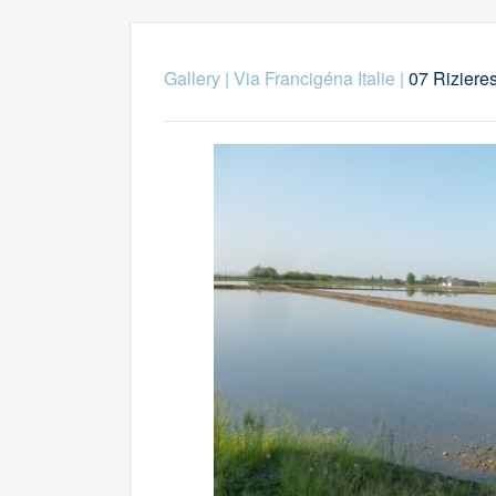
Gallery
|
Via Francigéna Italie
|
07 Rizieres