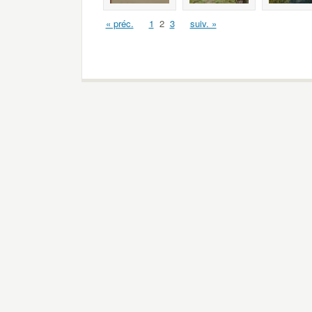
« préc.
1
2
3
suiv. »