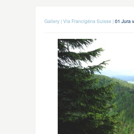
Gallery
|
Via Francigéna Suisse
|
01 Jura v