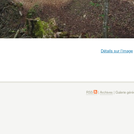
Détails sur l’image
RSS
|
Archives
| Galerie gér