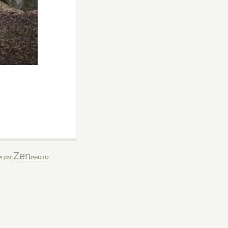
Zen
ée par
PHOTO