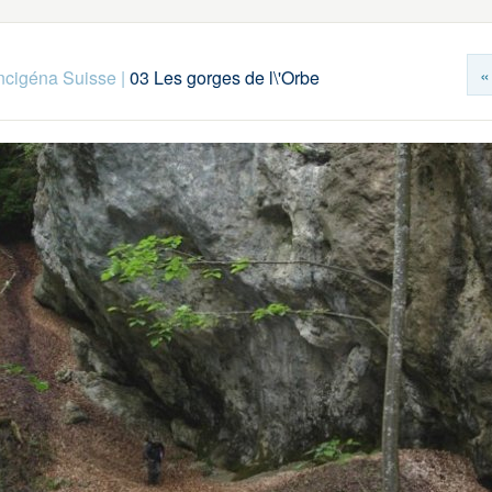
«
ncigéna Suisse
|
03 Les gorges de l\'Orbe