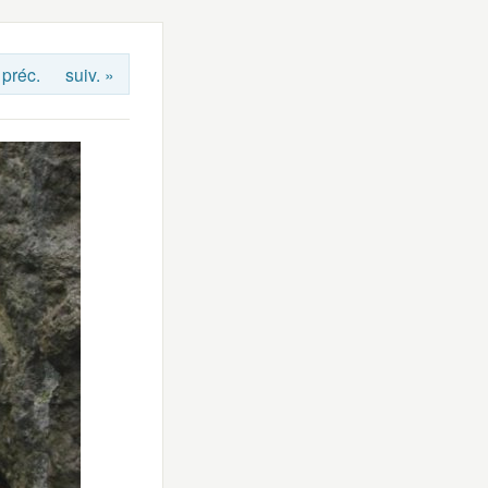
 préc.
suiv. »