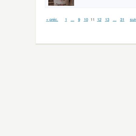
« préc.
1
...
9
10
11
12
13
...
31
sui