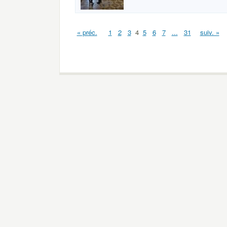
« préc.
1
2
3
4
5
6
7
...
31
suiv. »