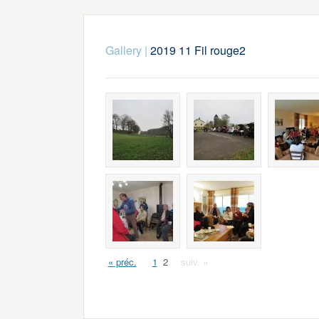
Gallery
|
2019 11 Fil rouge2
« préc.
1
2
suiv. »