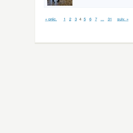
« préc.
1
2
3
4
5
6
7
...
31
suiv. »