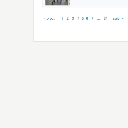
« préc.
1
2
3
4
5
6
7
...
31
suiv. »