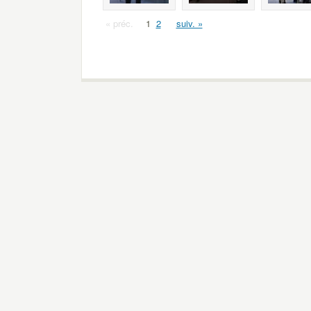
« préc.
1
2
suiv. »