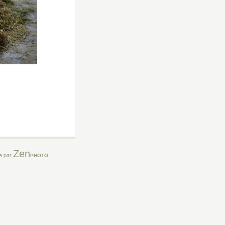
Zen
ée par
PHOTO