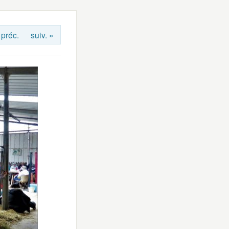
 préc.
suiv. »