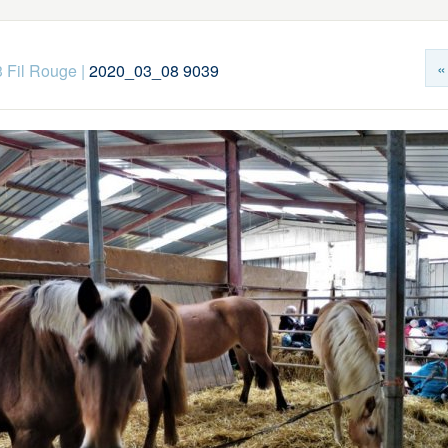
«
 Fil Rouge
|
2020_03_08 9039