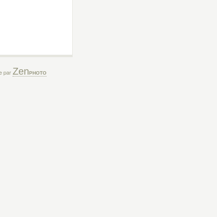
Zen
ée par
PHOTO