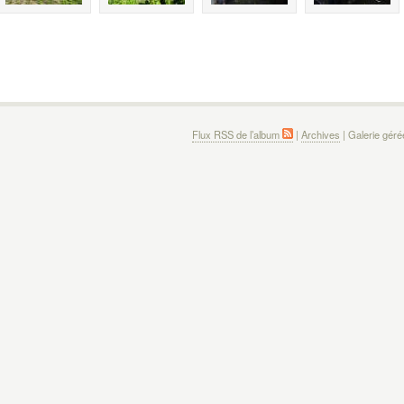
Flux RSS de l’album
|
Archives
| Galerie gér