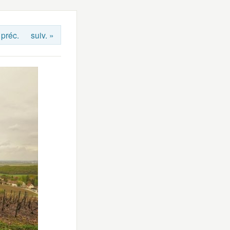
 préc.
suiv. »