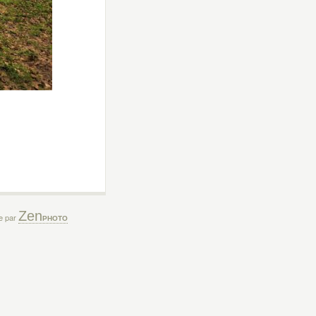
Zen
ée par
PHOTO