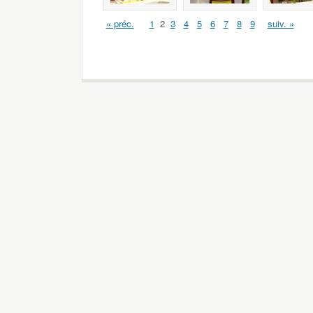
« préc.
1
2
3
4
5
6
7
8
9
suiv. »