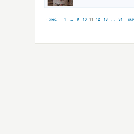
« préc.
1
...
9
10
11
12
13
...
31
sui