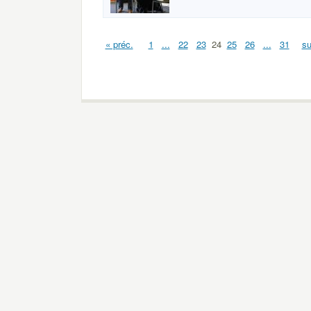
« préc.
1
...
22
23
24
25
26
...
31
su